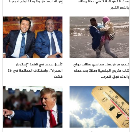
صعقِـ.ة كهربائية تنهي حياة موظف
إفريقيا بعد هزيمة مدلة أمام نيجيريا
بالقصر الكبير
فيديو هز فرنسا.. سياسي يطالب بمنح
تأجيل جديد في قضية “إسكوبار
شاب مغربي الجنسية ومنزلا بعد حمله
الصحراء”.. واستئناف المحاكمة في 26
والدته فوق ظهره…
غشت