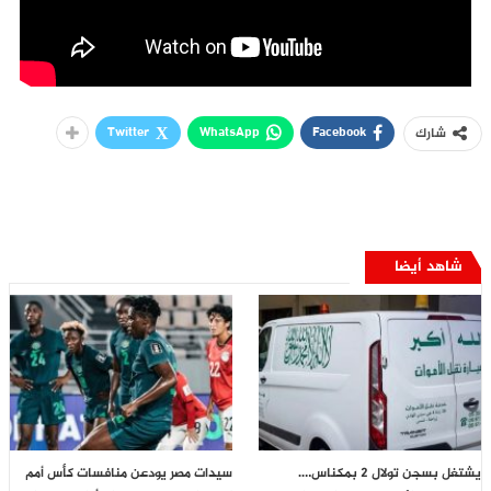
Twitter
WhatsApp
Facebook
شارك
شاهد أيضا
يشتغل بسجن تولال 2 بمكناس….
سيدات مصر يودعن منافسات كأس أمم