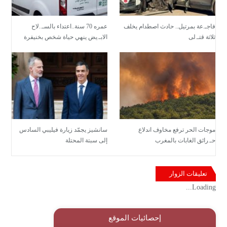
فاجـ.عة بمرتيل.. حادث اصطدام يخلف
عمره 70 سنة..اعتداء بالسـ..لاح
ثلاثة قتـ.لى
الابـ.يض ينهي حياة شخص بخنيفرة
موجات الحر ترفع مخاوف اندلاع
سانشيز يجمّد زيارة فيليبي السادس
حـ.رائق الغابات بالمغرب
إلى سبتة المحتلة
تعليقات الزوار
Loading...
إحصائيات الموقع