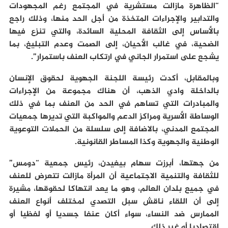
“الظاهرة مازالت مستشرية في المجتمع رغم المجهودات
والتدابير والإجراءات المتخذة من أجل الحد منها، وذلك راجع
بالأساس إلى الثقافة المحلية السائدة، والتي تنزع فيها
الضحية، في غالب الأحيان، إلى الصمت وعدم التبليغ، بما
يشجع على استمرار الجاني في ارتكاب العنف باستمرار”.
وبالمقابل، أكدت رئيسة اللجنة الجهوية لحقوق الإنسان
بالداخلة وادي الذهب، أن هناك مجموعة من الإجراءات
والمبادرات التي تساهم في الحد من العنف بما في ذلك
الوساطة الأسرية ومراكز الدعم والمواكبة التي تديرها جمعيات
المجتمع المدني، بالاضافة إلى سلسلة من الحملات التوعوية
الوطنية والجهوية وكذا المساطر القانونية.
من جهتها، أبرزت سهام بيغيدن، رئيس جمعية “دومس”
للثقافة والتنمية الاجتماعية أن المرأة مازالت تتعرض للعنف
في جميع بلدان العالم، وهو ما يعد انتهاكا لحقوقها، مشيرة
إلى أن اللقاء ناقش سبل التصدي لمختلف أنواع العنف
الممارس ضد النساء، سواء أكان عنفا جسديا أو لفظيا أو
اقتصاديا أو غير ذلك.