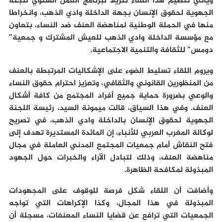
ويأتي تنظيم هذا اللقاء تنزيلا لبرنامج العمل السنوي للجنة
الجهوية لحقوق الإنسان بجهة الداخلة وادي الذهب، وانخراطا
منها في الحملة الوطنية لمناهضة العنف ضد النساء، بتعاون
مع مؤسسة الداخلة وادي الذهب للعيش المشترك و جمعية”
دومس” للثقافة والتنمية الاجتماعية.
ويروم اللقاء تسليط الضوء على الإشكاليات المرتبطة بالعنف
من المنظورين القانوني والثقافي، وتعزيز احترام حقوق النساء
والوعي بضرورة حماية جميع أفراد المجتمع من كافة أشكال
العنف. وفي هذا السياق، قالت ميمونة السيد، رئيسة اللجنة
الجهوية لحقوق الإنسان بالداخلة وادي الذهب، في تصريح
لوكالة المغرب العربي للأنباء، إن المائدة المستديرة تهدف إلى
فتح النقاش أمام جمعيات المجتمع المدني العاملة في مجال
مناهضة العنف، وذلك لتبادل الآراء والخبرات حول الجهود
المبذولة لمكافحة الظاهرة.
وأضافت أن اللقاء شكل فرصة للوقوف على المجهودات
المبذولة في هذا المجال، وكذا الإكراهات التي تواجه
الجمعيات التي ترافع عن قضايا النساء المعنفات، مسجلة أن