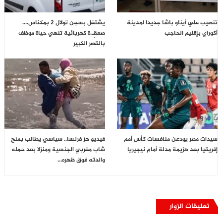
تنصيب علي أيناو باشا جديدا لمدينة
يشتغل بسجن تولال 2 بمكناس….
أكوراي بإقليم الحاجب
صعقِـ.ة كهربائية تنهي حياة موظف
بالقصر الكبير
سيدات مصر يودعن منافسات كأس أمم
فيديو هز فرنسا.. سياسي يطالب بمنح
إفريقيا بعد هزيمة مدلة أمام نيجيريا
شاب مغربي الجنسية ومنزلا بعد حمله
والدته فوق ظهره…
تعليقات الزوار