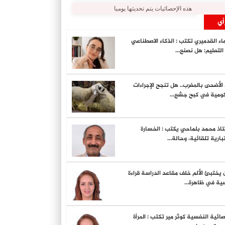
هذه الإحصائيات يتم تحديثها يوميا
أي
ء القدميري تكتب : الذكاء الاصطناعي
لتعليم: هل نصنع…
الأضحى بالمغرب.. هل تنجح الإجراءات
كومية في كبح جشع…
تاذ محمد بلماحي يكتب : الخسارة
تبارية تلقائية، وحالة…
يختبئ الألم خلف مقاعد الدراسة قراءة
ية في ظاهرة…
صائية النفسية كوثر مير تكتب : المرأة