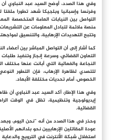
وفي هذا الصدد، أوضح السيد عبد النباوي أن 
وفرنسا وإسبانيا وبلجيكا شهد تطورا ملفتا ل
التواصل بين النيابات العامة المتخصصة المعن
منصة ملائمة لتبادل المعلومات عن التشريعات 
وتتبع التهديدات الإرهابية، والتنسيق لمواجهته
كما أشار إلى أن التواصل المباشر بين أعضاء ا
التعاون القضائي، وسرعة إنجاز وتنفيذ طلبات ال
النجاعة والفعالية التي أبانت عنها مختلف الت
للتصدي لظاهرة الإرهاب، فإن التطور النوع
الخصوص، أمام تحديات مختلفة الأبعاد.
وفي هذا الإطار، أكد السيد عبد النباوي أن ظاهر
إيديولوجية وتنظيمية، تظل في الوقت الراهن
القضائية.
وحذر في هذا الصدد من أنه “نحن اليوم، وبعد ت
عودة المقاتلين الإرهابيين نحو بلدانهم الأصلي
استغلال شبكة الأنترنت في الترويج والدعاية 