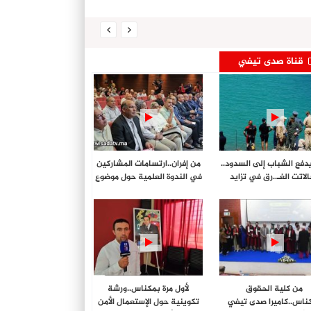
قناة صدى تيفي
يدفع الشباب إلى السدود..
من إفران..ارتسامات المشاركين
لاتت الغـ..رق في تزايد
في الندوة العلمية حول موضوع
الماء…
من كلية الحقوق
لأول مرة بمكناس..ورشة
ناس..كاميرا صدى تيفي
تكوينية حول الإستعمال الأمن