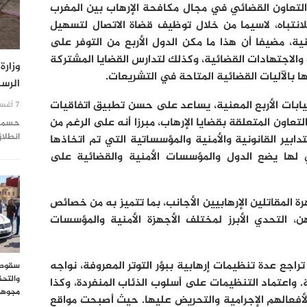
التعاون القضائي في مجال مكافحة الإرهاب بين المغرب
لانتباه، لاسيما من خلال توظيف قضاة الاتصال لتسهيل
ية، مضيفا أن هذا ما مكن الدول الأربع من التوفر على
والاجتهادات القضائية، وكذلك لتدارس القضايا المشتركة
وزارة
ا بالآليات القضائية المتاحة في التشريعات.
الرس
لنيابات الأربع المعنية، يساعد على حسن تطبيق اتفاقيات
7 أغسطس 2026
تعاون المتعلقة بقضايا الإرهاب، مبرزا أنه على الرغم من
حسمت و
انطلاق المو
دابير القانونية والأمنية والمؤسساتية التي تم اتخاذها
ي لها يضع الدول والمؤسسات الأمنية والقضائية على
ة المقاتلين الإرهابيين الأجانب، بما تتميز به من خصائص
، التحدي الأبرز لمختلف الأجهزة الأمنية والمؤسسات
راجع عدة تنظيمات إرهابية ببؤر التوتر المعروفة، نواجه
سقوط 
والتح
ة. واعتماد التنظيمات على أسلوب الذئاب المنفردة، وكذا
مجوهر
لأفعالهم الإجرامية والتحريض عليها. حيث أصبحت مواقع