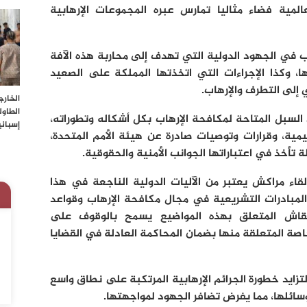
لمية فضاء مثاليا تمارس عبره المجموعات الإرهابية
غرب في الجهود الدولية التي تهدف إلى محاربة هذه الآفة
ها، وكذا الإجراءات التي اتخذتها المملكة على الصعيد
إلى التطرف والإرهاب.
الخارج
الطاو
لسبل المتاحة لمكافحة الإرهاب بكل أشكاله وتطوراته،
إسباني
مية، وقرارات وتوصيات صادرة عن هيئة الأمم المتحدة،
 تأخذ في اعتباراتها الجوانب الأمنية والحقوقية.
قاء مراكش يعتبر من الآليات الدولية الناجعة في هذا
مبادرات التشريعية في مجال مكافحة الإرهاب وقواعد
نقاش المتعلق بهذه المواضيع يسمح بالوقوف على
صة المتعلقة منها بضمان المحاكمة العادلة في القضايا
زايد خطورة الجرائم الإرهابية المرتكبة على نطاق واسع
وسائلها، مما يفرض تضافر الجهود لمواجهتها.