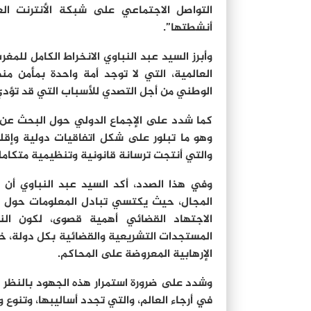
التواصل الاجتماعي على شبكة الأنترنت العا
أنشطتها”.
وأبرز السيد عبد النباوي الانخراط الكامل للم
العالمية، التي لا توجد أمة واحدة بمأمن من
الوطني من أجل التصدي للأسباب التي قد تؤدي 
كما شدد على الإجماع الدولي حول البحث عن ا
وهو ما تبلور على شكل اتفاقيات دولية وإقلي
والتي أنتجت ترسانة قانونية وتنظيمية متكاملة
وفي هذا الصدد، أكد السيد عبد النباوي أن ل
المجال، حيث يكتسي تبادل المعلومات حول ال
الاجتهاد القضائي أهمية قصوى، لكون ال
المستجدات التشريعية والقضائية بكل دولة، خا
الإرهابية المعروضة على المحاكم.
وشدد على ضرورة استمرار هذه الجهود بالنظر لت
في أرجاء العالم، والتي تجدد أساليبها، وتنوع 