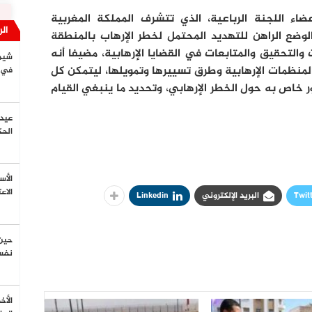
ضاء اللجنة الرباعية، الذي تتشرف المملكة المغربية
الر
وضع الراهن للتهديد المحتمل لخطر الإرهاب بالمنطقة
 والتحقيق والمتابعات في القضايا الإرهابية، مضيفا أنه
شيما
لمنظمات الإرهابية وطرق تسييرها وتمويلها، ليتمكن كل
في ا
 خاص به حول الخطر الإرهابي، وتحديد ما ينبغي القيام
عيد 
الح
الأس
الاع
Twit
البريد الإلكتروني
Linkedin
حين 
نفس
الأخ