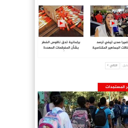
 أجواء حفل تخرج الطلبة
للأنترنيت وطرق…
اميرا صدى تيفي ترصد
برلمانية تدق ناقوس الخطر
الات الجماهير المكناسية
بشأن المفرقعات المهددة
بالوز التاريخي…
لسلامة الأطفال خلال…
ابق
التالي
ر المستجدات