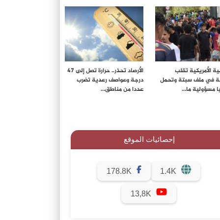
ية الأمريكية تقلب
الأرصاد تحذر.. حرارة تصل إلى 47
لة في ملف سبتة وتحمل
درجة وعواصف رعدية تضرب
ا مسؤولية ما…
عددا من مناطق…
إحصائيات الموقع
178.8K
1.4K
13,8K