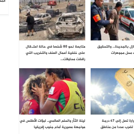
المغ
زل بالجديدة… والتحقيق
متابعة نحو 80 شخصا في حالة اعتـ.قال
 محل مجوهرات
على خلفية أعمال العنف والتخريب التي
رافقت محاولات…
الأرصاد تحذر.. حرارة تصل إلى 47 درجة
ليلة الثأر والحلم العالمي.. لبؤات الأطلس في
تضرب عددا من مناطق
مواجهة مصيرية أمام جنوب إفريقيا