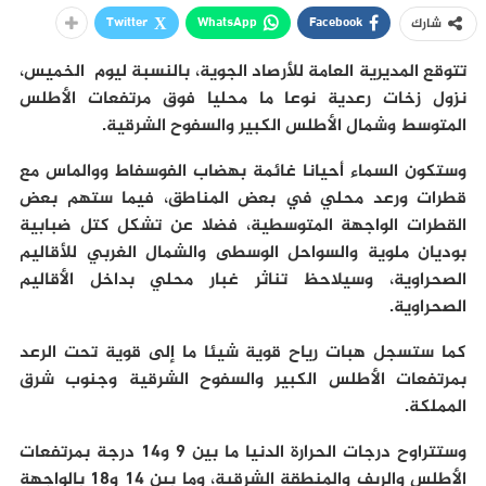
Twitter
WhatsApp
Facebook
شارك
تتوقع المديرية العامة للأرصاد الجوية، بالنسبة ليوم الخميس،
نزول زخات رعدية نوعا ما محليا فوق مرتفعات الأطلس
المتوسط وشمال الأطلس الكبير والسفوح الشرقية.
وستكون السماء أحيانا غائمة بهضاب الفوسفاط ووالماس مع
قطرات ورعد محلي في بعض المناطق، فيما ستهم بعض
القطرات الواجهة المتوسطية، فضلا عن تشكل كتل ضبابية
بوديان ملوية والسواحل الوسطى والشمال الغربي للأقاليم
الصحراوية، وسيلاحظ تناثر غبار محلي بداخل الأقاليم
الصحراوية.
كما ستسجل هبات رياح قوية شيئا ما إلى قوية تحت الرعد
بمرتفعات الأطلس الكبير والسفوح الشرقية وجنوب شرق
المملكة.
وستتراوح درجات الحرارة الدنيا ما بين 9 و14 درجة بمرتفعات
الأطلس والريف والمنطقة الشرقية، وما بين 14 و18 بالواجهة