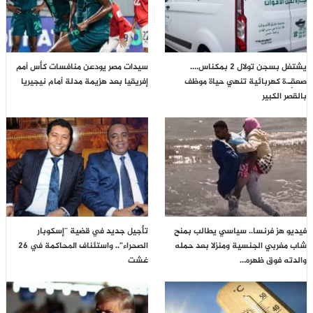
يشتغل بسجن تولال 2 بمكناس….
سيدات مصر يودعن منافسات كأس أمم
صعقِـ.ة كهربائية تنهي حياة موظف
إفريقيا بعد هزيمة مدلة أمام نيجيريا
بالقصر الكبير
فيديو هز فرنسا.. سياسي يطالب بمنح
تأجيل جديد في قضية “إسكوبار
شاب مغربي الجنسية ومنزلا بعد حمله
الصحراء”.. واستئناف المحاكمة في 26
والدته فوق ظهره…
غشت