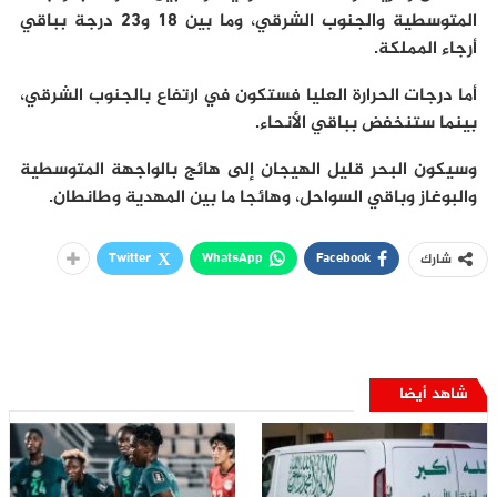
المتوسطية والجنوب الشرقي، وما بين 18 و23 درجة بباقي
أرجاء المملكة.
أما درجات الحرارة العليا فستكون في ارتفاع بالجنوب الشرقي،
بينما ستنخفض بباقي الأنحاء.
وسيكون البحر قليل الهيجان إلى هائج بالواجهة المتوسطية
والبوغاز وباقي السواحل، وهائجا ما بين المهدية وطانطان.
Twitter
WhatsApp
Facebook
شارك
شاهد أيضا